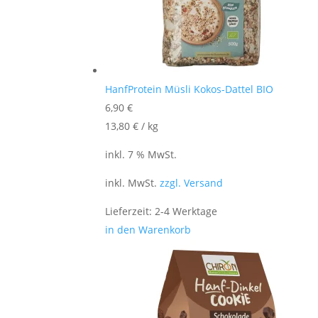
HanfProtein Müsli Kokos-Dattel BIO
6,90
€
13,80
€
/
kg
inkl. 7 % MwSt.
inkl. MwSt.
zzgl. Versand
Lieferzeit:
2-4 Werktage
in den Warenkorb