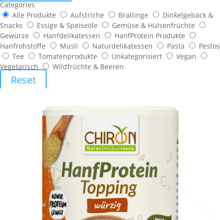
Categories
Alle Produkte
Aufstriche
Bratlinge
Dinkelgebäck &
Snacks
Essige & Speiseöle
Gemüse & Hülsenfrüchte
Gewürze
Hanfdelikatessen
HanfProtein Produkte
Hanfrohstoffe
Müsli
Naturdelikatessen
Pasta
Pestos
Tee
Tomatenprodukte
Unkategorisiert
Vegan
Vegetarisch
Wildfrüchte & Beeren
Reset