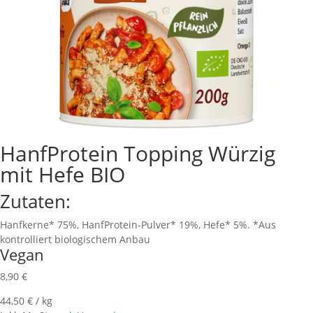
HanfProtein Topping Würzig
mit Hefe BIO
Zutaten:
Hanfkerne* 75%, HanfProtein-Pulver* 19%, Hefe* 5%. *Aus
kontrolliert biologischem Anbau
Vegan
8,90
€
44,50
€
/
kg