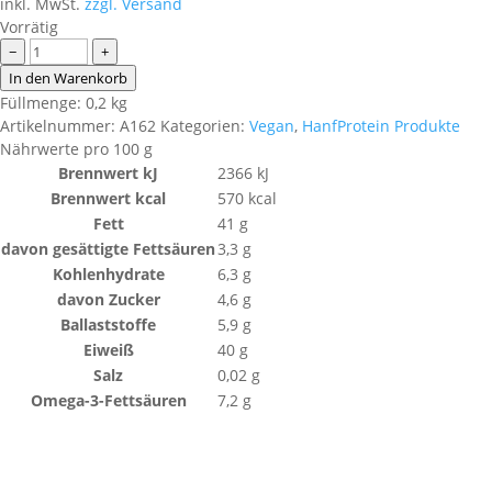
inkl. MwSt.
zzgl. Versand
Vorrätig
HanfProtein
−
+
Topping
In den Warenkorb
Würzig
Füllmenge: 0,2 kg
mit
Artikelnummer:
A162
Kategorien:
Vegan
,
HanfProtein Produkte
Hefe
Nährwerte pro 100 g
BIO
Brennwert kJ
2366
kJ
Menge
Brennwert kcal
570
kcal
Fett
41
g
davon
gesättigte Fettsäuren
3,3
g
Kohlenhydrate
6,3
g
davon
Zucker
4,6
g
Ballaststoffe
5,9
g
Eiweiß
40
g
Salz
0,02
g
Omega-3-Fettsäuren
7,2
g