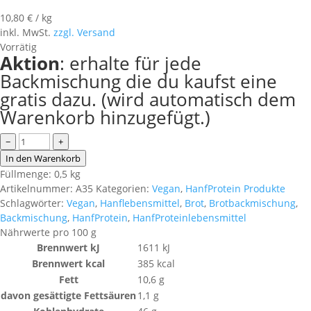
10,80
€
/
kg
inkl. MwSt.
zzgl. Versand
Vorrätig
Aktion
: erhalte für jede
Backmischung die du kaufst eine
gratis dazu. (wird automatisch dem
Warenkorb hinzugefügt.)
HanfProtein
−
+
Backmischung
In den Warenkorb
Mischbrot
Füllmenge: 0,5 kg
BIO
Artikelnummer:
A35
Kategorien:
Vegan
,
HanfProtein Produkte
Menge
Schlagwörter:
Vegan
,
Hanflebensmittel
,
Brot
,
Brotbackmischung
,
Backmischung
,
HanfProtein
,
HanfProteinlebensmittel
Nährwerte pro 100 g
Brennwert kJ
1611
kJ
Brennwert kcal
385
kcal
Fett
10,6
g
davon
gesättigte Fettsäuren
1,1
g