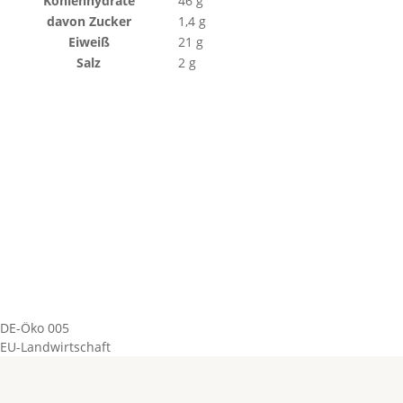
Kohlenhydrate
46
g
davon
Zucker
1,4
g
Eiweiß
21
g
Salz
2
g
DE-Öko 005
EU-Landwirtschaft