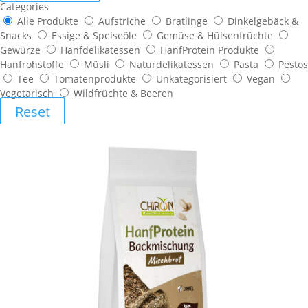
Categories
Alle Produkte
Aufstriche
Bratlinge
Dinkelgebäck &
Snacks
Essige & Speiseöle
Gemüse & Hülsenfrüchte
Gewürze
Hanfdelikatessen
HanfProtein Produkte
Hanfrohstoffe
Müsli
Naturdelikatessen
Pasta
Pestos
Tee
Tomatenprodukte
Unkategorisiert
Vegan
Vegetarisch
Wildfrüchte & Beeren
Reset