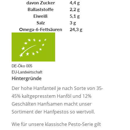
davon
Zucker
4,4
g
Ballaststoffe
2,2
g
Eiweiß
5,1
g
Salz
3
g
Omega-6-Fettsäuren
24,3
g
DE-Öko 005
EU-Landwirtschaft
Hintergründe
Der hohe Hanfanteil je nach Sorte von 35-
45% kaltgepresstem Hanföl und 12%
Geschälten Hanfsamen macht unser
Sortiment der Hanfpestos so wertvoll.
Wie für unsere klassische Pesto-Serie gilt