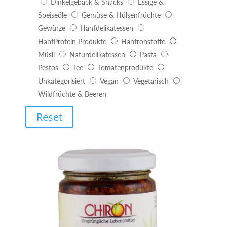
Dinkelgebäck & Snacks
Essige &
Speiseöle
Gemüse & Hülsenfrüchte
Gewürze
Hanfdelikatessen
HanfProtein Produkte
Hanfrohstoffe
Müsli
Naturdelikatessen
Pasta
Pestos
Tee
Tomatenprodukte
Unkategorisiert
Vegan
Vegetarisch
Wildfrüchte & Beeren
Reset