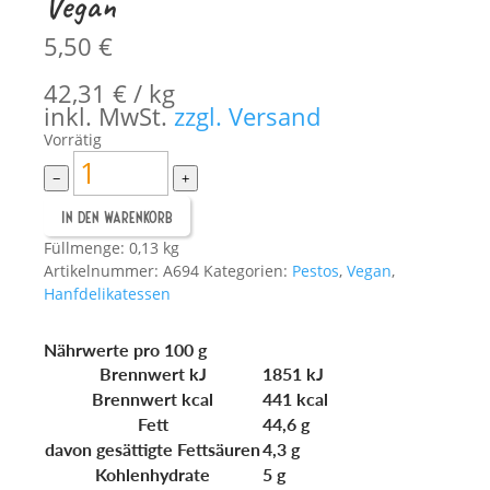
Vegan
5,50
€
42,31
€
/
kg
inkl. MwSt.
zzgl. Versand
Vorrätig
Hanfpesto
−
+
Rosso
BIO
In den Warenkorb
Menge
Füllmenge: 0,13 kg
Artikelnummer:
A694
Kategorien:
Pestos
,
Vegan
,
Hanfdelikatessen
Nährwerte pro 100 g
Brennwert kJ
1851
kJ
Brennwert kcal
441
kcal
Fett
44,6
g
davon
gesättigte Fettsäuren
4,3
g
Kohlenhydrate
5
g