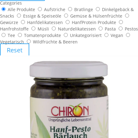
Categories
Alle Produkte
Aufstriche
Bratlinge
Dinkelgebäck &
Snacks
Essige & Speiseöle
Gemüse & Hülsenfrüchte
Gewürze
Hanfdelikatessen
HanfProtein Produkte
Hanfrohstoffe
Müsli
Naturdelikatessen
Pasta
Pestos
Tee
Tomatenprodukte
Unkategorisiert
Vegan
Vegetarisch
Wildfrüchte & Beeren
Reset