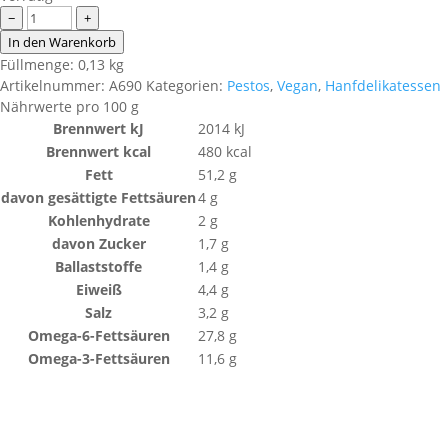
Hanfpesto
−
+
Bärlauch
In den Warenkorb
BIO
Füllmenge: 0,13 kg
Menge
Artikelnummer:
A690
Kategorien:
Pestos
,
Vegan
,
Hanfdelikatessen
Nährwerte pro 100 g
Brennwert kJ
2014
kJ
Brennwert kcal
480
kcal
Fett
51,2
g
davon
gesättigte Fettsäuren
4
g
Kohlenhydrate
2
g
davon
Zucker
1,7
g
Ballaststoffe
1,4
g
Eiweiß
4,4
g
Salz
3,2
g
Omega-6-Fettsäuren
27,8
g
Omega-3-Fettsäuren
11,6
g