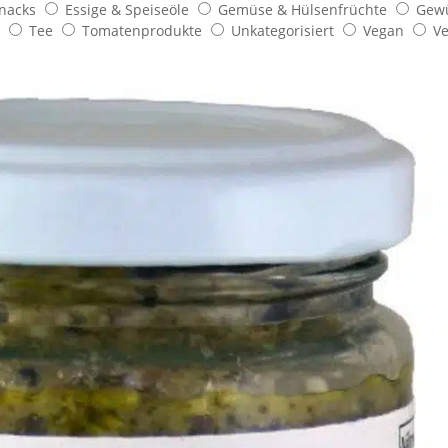
Snacks
Essige & Speiseöle
Gemüse & Hülsenfrüchte
Gew
s
Tee
Tomatenprodukte
Unkategorisiert
Vegan
Ve