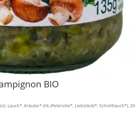
hampignon BIO
auch*, Kräuter* 6% (Petersilie*, Liebstöckl*, Schnittlauch*), Zitr