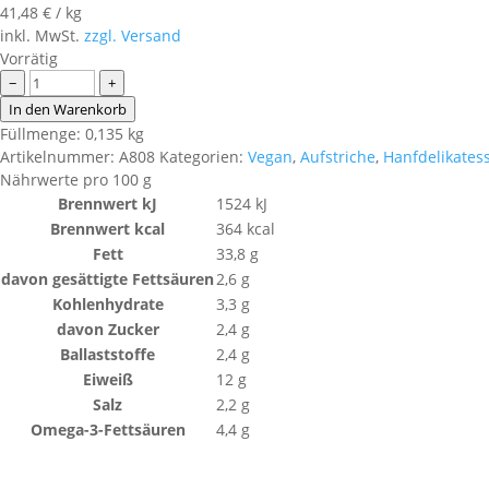
41,48
€
/
kg
inkl. MwSt.
zzgl. Versand
Vorrätig
Hanfaufstrich
−
+
Gartenkräuter-
In den Warenkorb
Champignon
Füllmenge: 0,135 kg
BIO
Artikelnummer:
A808
Kategorien:
Vegan
,
Aufstriche
,
Hanfdelikates
Menge
Nährwerte pro 100 g
Brennwert kJ
1524
kJ
Brennwert kcal
364
kcal
Fett
33,8
g
davon
gesättigte Fettsäuren
2,6
g
Kohlenhydrate
3,3
g
davon
Zucker
2,4
g
Ballaststoffe
2,4
g
Eiweiß
12
g
Salz
2,2
g
Omega-3-Fettsäuren
4,4
g