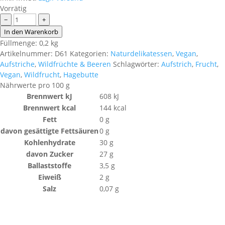
Vorrätig
Hagebutten
−
+
Aufstrich
In den Warenkorb
BIO
Füllmenge: 0,2 kg
Menge
Artikelnummer:
D61
Kategorien:
Naturdelikatessen
,
Vegan
,
Aufstriche
,
Wildfrüchte & Beeren
Schlagwörter:
Aufstrich
,
Frucht
,
Vegan
,
Wildfrucht
,
Hagebutte
Nährwerte pro 100 g
Brennwert kJ
608
kJ
Brennwert kcal
144
kcal
Fett
0
g
davon
gesättigte Fettsäuren
0
g
Kohlenhydrate
30
g
davon
Zucker
27
g
Ballaststoffe
3,5
g
Eiweiß
2
g
Salz
0,07
g