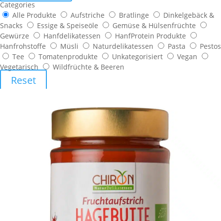
Categories
Alle Produkte
Aufstriche
Bratlinge
Dinkelgebäck &
Snacks
Essige & Speiseöle
Gemüse & Hülsenfrüchte
Gewürze
Hanfdelikatessen
HanfProtein Produkte
Hanfrohstoffe
Müsli
Naturdelikatessen
Pasta
Pestos
Tee
Tomatenprodukte
Unkategorisiert
Vegan
Vegetarisch
Wildfrüchte & Beeren
Reset